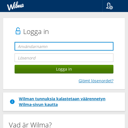
Språk
Suomi
Svenska
Logga in
English
Glömt lösenordet?
Wilman tunnuksia kalastetaan väärennetyn
Wilma-sivun kautta
Vad är Wilma?